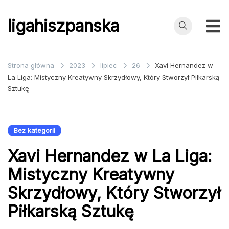
Przejdź
do
ligahiszpanska
treści
Strona główna
2023
lipiec
26
Xavi Hernandez w
La Liga: Mistyczny Kreatywny Skrzydłowy, Który Stworzył Piłkarską
Sztukę
Bez kategorii
Xavi Hernandez w La Liga:
Mistyczny Kreatywny
Skrzydłowy, Który Stworzył
Piłkarską Sztukę