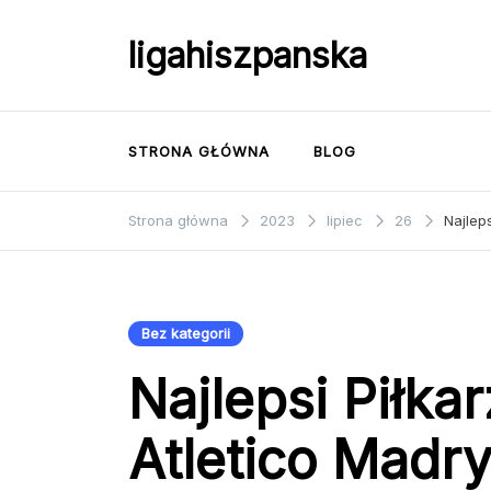
Przejdź
do
ligahiszpanska
treści
STRONA GŁÓWNA
BLOG
Strona główna
2023
lipiec
26
Najleps
Bez kategorii
Najlepsi Piłkar
Atletico Madry