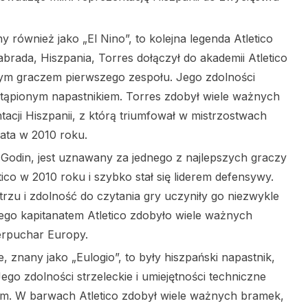
 również jako „El Nino”, to kolejna legenda Atletico
rada, Hiszpania, Torres dołączył do akademii Atletico
owym graczem pierwszego zespołu. Jego zdolności
astąpionym napastnikiem. Torres zdobył wiele ważnych
ntacji Hiszpanii, z którą triumfował w mistrzostwach
ata w 2010 roku.
 Godin, jest uznawany za jednego z najlepszych graczy
tico w 2010 roku i szybko stał się liderem defensywy.
trzu i zdolność do czytania gry uczyniły go niezwykle
go kapitanatem Atletico zdobyło wiele ważnych
erpuchar Europy.
, znany jako „Eulogio”, to były hiszpański napastnik,
 Jego zdolności strzeleckie i umiejętności techniczne
m. W barwach Atletico zdobył wiele ważnych bramek,