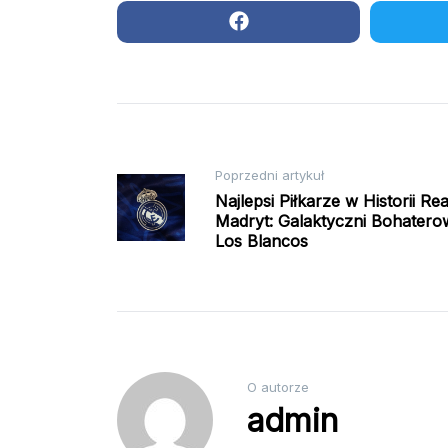
Nawigacja
Poprzedni artykuł
Najlepsi Piłkarze w Historii Rea
Madryt: Galaktyczni Bohatero
wpisu
Los Blancos
O autorze
admin