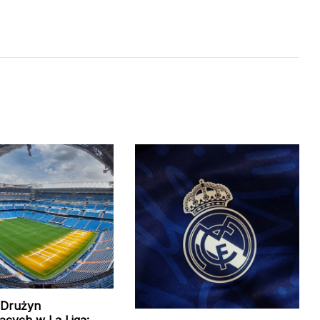
 Drużyn
ących w La Liga: