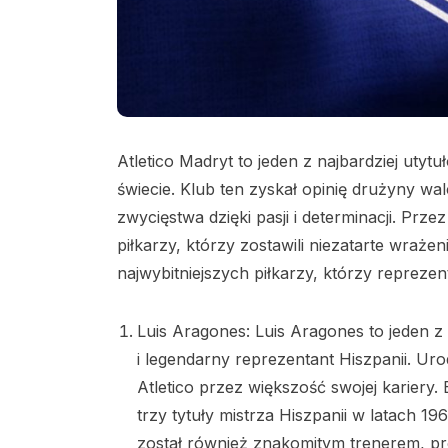
Atletico Madryt to jeden z najbardziej uty
świecie. Klub ten zyskał opinię drużyny wa
zwycięstwa dzięki pasji i determinacji. Prze
piłkarzy, którzy zostawili niezatarte wrażeni
najwybitniejszych piłkarzy, którzy reprezen
Luis Aragones: Luis Aragones to jeden z
i legendarny reprezentant Hiszpanii. U
Atletico przez większość swojej kariery
trzy tytuły mistrza Hiszpanii w latach 19
został również znakomitym trenerem, pr