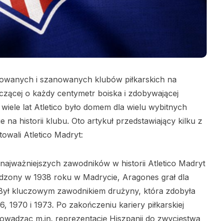
tułowanych i szanowanych klubów piłkarskich na
lczącej o każdy centymetr boiska i zdobywającej
z wiele lat Atletico było domem dla wielu wybitnych
e na historii klubu. Oto artykuł przedstawiający kilku z
towali Atletico Madryt:
 najważniejszych zawodników w historii Atletico Madryt
rodzony w 1938 roku w Madrycie, Aragones grał dla
. Był kluczowym zawodnikiem drużyny, która zdobyła
66, 1970 i 1973. Po zakończeniu kariery piłkarskiej
owadząc m.in. reprezentację Hiszpanii do zwycięstwa