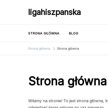
Przejdź
do
ligahiszpanska
treści
STRONA GŁÓWNA
BLOG
Strona główna
Strona główna
Strona główna
Witamy na stronie! To jest strona główna,
odwiedzać twoją witrynę po raz pierwszy.