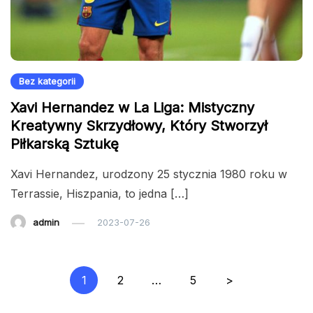
Bez kategorii
Xavi Hernandez w La Liga: Mistyczny
Kreatywny Skrzydłowy, Który Stworzył
Piłkarską Sztukę
Xavi Hernandez, urodzony 25 stycznia 1980 roku w
Terrassie, Hiszpania, to jedna […]
admin
2023-07-26
Stronicowanie
1
2
…
5
>
wpisów