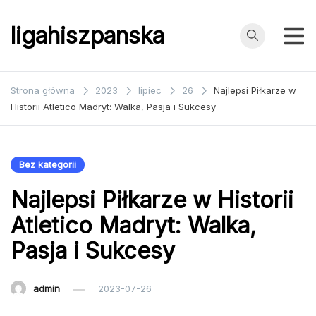
Przejdź
do
ligahiszpanska
treści
Strona główna
2023
lipiec
26
Najlepsi Piłkarze w
Historii Atletico Madryt: Walka, Pasja i Sukcesy
Bez kategorii
Najlepsi Piłkarze w Historii
Atletico Madryt: Walka,
Pasja i Sukcesy
admin
2023-07-26