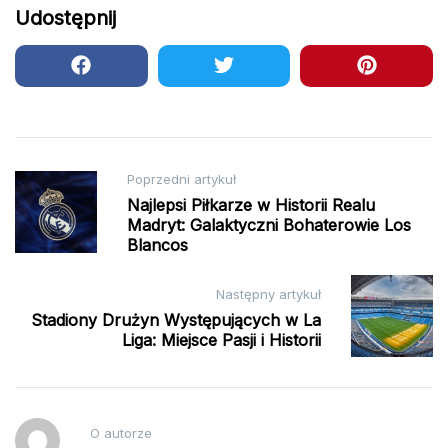
Udostępnij
Nawigacja
Poprzedni artykuł
Najlepsi Piłkarze w Historii Realu
wpisu
Madryt: Galaktyczni Bohaterowie Los
Blancos
Następny artykuł
Stadiony Drużyn Występujących w La
Liga: Miejsce Pasji i Historii
O autorze